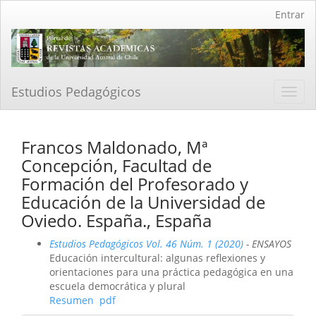
Navegación
Entrar
principal
Contenido
principal
Barra
lateral
Estudios Pedagógicos
Toggl
navig
Francos Maldonado, Mª
Concepción, Facultad de
Formación del Profesorado y
Educación de la Universidad de
Oviedo. España., España
Estudios Pedagógicos Vol. 46 Núm. 1 (2020)
- ENSAYOS
Educación intercultural: algunas reflexiones y
orientaciones para una práctica pedagógica en una
escuela democrática y plural
Resumen
pdf