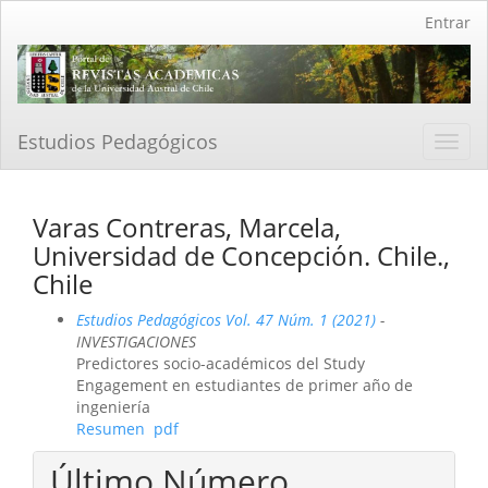
Navegación
Entrar
principal
Contenido
principal
Barra
lateral
Estudios Pedagógicos
Toggl
navig
Varas Contreras, Marcela,
Universidad de Concepción. Chile.,
Chile
Estudios Pedagógicos Vol. 47 Núm. 1 (2021)
-
INVESTIGACIONES
Predictores socio-académicos del Study
Engagement en estudiantes de primer año de
ingeniería
Resumen
pdf
Último Número