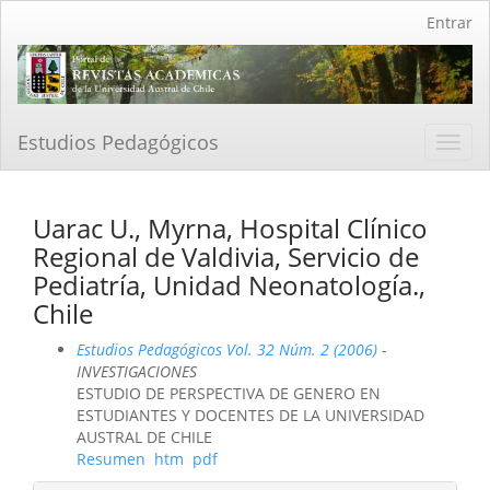
Navegación
Entrar
principal
Contenido
principal
Barra
lateral
Estudios Pedagógicos
Toggl
navig
Uarac U., Myrna, Hospital Clínico
Regional de Valdivia, Servicio de
Pediatría, Unidad Neonatología.,
Chile
Estudios Pedagógicos Vol. 32 Núm. 2 (2006)
-
INVESTIGACIONES
ESTUDIO DE PERSPECTIVA DE GENERO EN
ESTUDIANTES Y DOCENTES DE LA UNIVERSIDAD
AUSTRAL DE CHILE
Resumen
htm
pdf