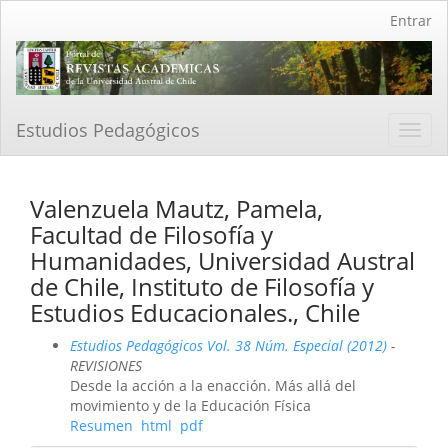
Navegación
Entrar
principal
Contenido
principal
Barra
lateral
Estudios Pedagógicos
Toggl
navig
Valenzuela Mautz, Pamela,
Facultad de Filosofía y
Humanidades, Universidad Austral
de Chile, Instituto de Filosofía y
Estudios Educacionales., Chile
Estudios Pedagógicos Vol. 38 Núm. Especial (2012)
-
REVISIONES
Desde la acción a la enacción. Más allá del
movimiento y de la Educación Física
Resumen
html
pdf