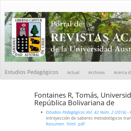
Navegación
principal
Contenido
principal
Barra
lateral
Estudios Pedagógicos
Actual
Archivos
Acerca 
Fontaines R, Tomás, Universid
República Bolivariana de
Estudios Pedagógicos Vol. 42 Núm. 2 (2016)
- 
Introyección de saberes metodológicos tran
Resumen
html
pdf