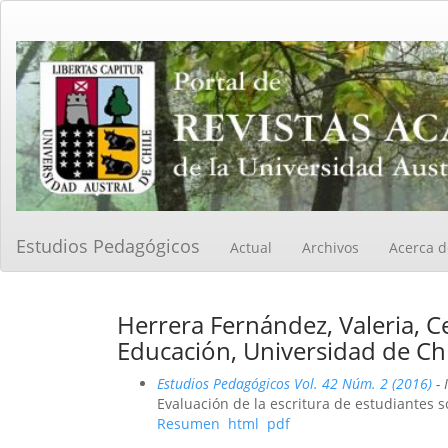
Navegación
principal
Contenido
principal
Barra
lateral
Estudios Pedagógicos
Actual
Archivos
Acerca 
Herrera Fernández, Valeria, C
Educación, Universidad de Chil
Estudios Pedagógicos Vol. 42 Núm. 2 (2016)
- 
Evaluación de la escritura de estudiantes s
Resumen
html
pdf