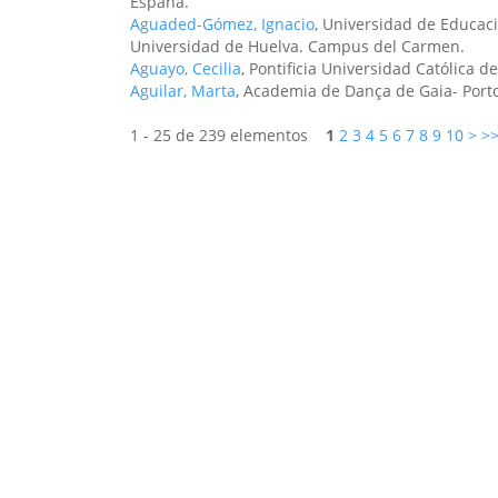
España.
Aguaded-Gómez, Ignacio
, Universidad de Educac
Universidad de Huelva. Campus del Carmen.
Aguayo, Cecilia
, Pontificia Universidad Católica de
Aguilar, Marta
, Academia de Dança de Gaia- Porto-
1 - 25 de 239 elementos
1
2
3
4
5
6
7
8
9
10
>
>