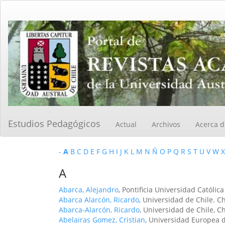
Navegación
principal
Contenido
principal
Barra
lateral
Estudios Pedagógicos
Actual
Archivos
Acerca 
-
A
B
C
D
E
F
G
H
I
J
K
L
M
N
Ñ
O
P
Q
R
S
T
U
V
W
X
A
Abarca, Alejandro
, Pontificia Universidad Católic
Abarca Alarcón, Ricardo
, Universidad de Chile. Ch
Abarca-Alarcón, Ricardo
, Universidad de Chile, Ch
Abelairas Gomez, Cristian
, Universidad Europea d