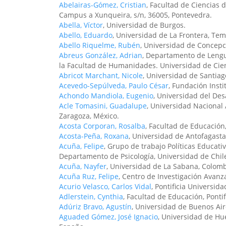
Abelairas-Gómez, Cristian
, Facultad de Ciencias 
Campus a Xunqueira, s/n, 36005, Pontevedra.
Abella, Víctor
, Universidad de Burgos.
Abello, Eduardo
, Universidad de La Frontera, Tem
Abello Riquelme, Rubén
, Universidad de Concepc
Abreus González, Adrian
, Departamento de Lengu
la Facultad de Humanidades. Universidad de Cien
Abricot Marchant, Nicole
, Universidad de Santiag
Acevedo-Sepúlveda, Paulo César
, Fundación Insti
Achondo Mandiola, Eugenio
, Universidad del Desa
Acle Tomasini, Guadalupe
, Universidad Nacional
Zaragoza, México.
Acosta Corporan, Rosalba
, Facultad de Educació
Acosta-Peña, Roxana
, Universidad de Antofagasta
Acuña, Felipe
, Grupo de trabajo Políticas Educati
Departamento de Psicología, Universidad de Chil
Acuña, Nayfer
, Universidad de La Sabana, Colomb
Acuña Ruz, Felipe
, Centro de Investigación Avanz
Acurio Velasco, Carlos Vidal
, Pontificia Universid
Adlerstein, Cynthia
, Facultad de Educación, Pontif
Adúriz Bravo, Agustín
, Universidad de Buenos Air
Aguaded Gómez, José Ignacio
, Universidad de Hu