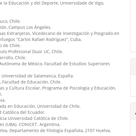
de la Educación y del Deporte, Universidade de Vigo,
uco, Chile.
ión, Campus Los Ángeles.
as Extranjeras, Vicedecano de Investigación y Posgrado en
fuegos “Carlos Rafael Rodríguez”, Cuba.
o de Chile.
tuto Profesional Duoc UC, Chile.
rrollo, Chile.
 Autónoma de México, Facultad de Estudios Superiores
n, Universidad de Salamanca, España.
, Facultad de Educación, Chile.
vas y Cultura Escolar, Programa de Psicología y Educación,
e.
ia.
ada en Educación, Universidad de Chile.
ad Católica del Ecuador.
icia Universidad Católica de Chile.
es (UBA). CONICET. Argentina.
elva, Departamento de Filología Española, 2107 Huelva,