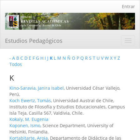
Navegación
Entrar
principal
Contenido
principal
Barra
lateral
Estudios Pedagógicos
Toggl
navig
-
A
B
C
D
E
F
G
H
I
J
K
L
M
N
Ñ
O
P
Q
R
S
T
U
V
W
X
Y
Z
Todos
K
Kino-Saravia, Janira Isabel
, Universidad César Vallejo,
Perú.
Koch Ewertz, Tomás
, Universidad Austral de Chile,
Instituto de Filosofía y Estudios Educacionales, Campus
Isla Teja, Casilla 567, Valdivia, Chile.
Kokaly, M. Eugenia
Koponen, Ismo
, Science Department, University of
Helsinki, Finlandia.
Kortabitarte, Aroia
, Departamento de Didáctica de las