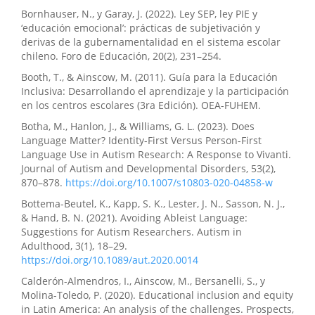
Bornhauser, N., y Garay, J. (2022). Ley SEP, ley PIE y
‘educación emocional’: prácticas de subjetivación y
derivas de la gubernamentalidad en el sistema escolar
chileno. Foro de Educación, 20(2), 231–254.
Booth, T., & Ainscow, M. (2011). Guía para la Educación
Inclusiva: Desarrollando el aprendizaje y la participación
en los centros escolares (3ra Edición). OEA-FUHEM.
Botha, M., Hanlon, J., & Williams, G. L. (2023). Does
Language Matter? Identity-First Versus Person-First
Language Use in Autism Research: A Response to Vivanti.
Journal of Autism and Developmental Disorders, 53(2),
870–878.
https://doi.org/10.1007/s10803-020-04858-w
Bottema-Beutel, K., Kapp, S. K., Lester, J. N., Sasson, N. J.,
& Hand, B. N. (2021). Avoiding Ableist Language:
Suggestions for Autism Researchers. Autism in
Adulthood, 3(1), 18–29.
https://doi.org/10.1089/aut.2020.0014
Calderón-Almendros, I., Ainscow, M., Bersanelli, S., y
Molina-Toledo, P. (2020). Educational inclusion and equity
in Latin America: An analysis of the challenges. Prospects,