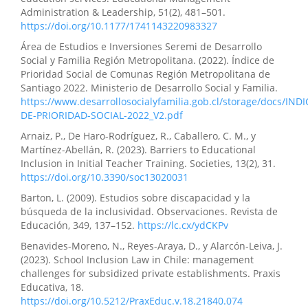
Administration & Leadership, 51(2), 481–501.
https://doi.org/10.1177/1741143220983327
Área de Estudios e Inversiones Seremi de Desarrollo
Social y Familia Región Metropolitana. (2022). Índice de
Prioridad Social de Comunas Región Metropolitana de
Santiago 2022. Ministerio de Desarrollo Social y Familia.
https://www.desarrollosocialyfamilia.gob.cl/storage/docs/INDI
DE-PRIORIDAD-SOCIAL-2022_V2.pdf
Arnaiz, P., De Haro-Rodríguez, R., Caballero, C. M., y
Martínez-Abellán, R. (2023). Barriers to Educational
Inclusion in Initial Teacher Training. Societies, 13(2), 31.
https://doi.org/10.3390/soc13020031
Barton, L. (2009). Estudios sobre discapacidad y la
búsqueda de la inclusividad. Observaciones. Revista de
Educación, 349, 137–152.
https://lc.cx/ydCKPv
Benavides-Moreno, N., Reyes-Araya, D., y Alarcón-Leiva, J.
(2023). School Inclusion Law in Chile: management
challenges for subsidized private establishments. Praxis
Educativa, 18.
https://doi.org/10.5212/PraxEduc.v.18.21840.074