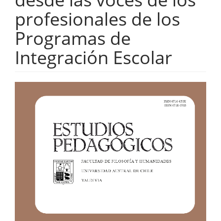
profesionales de los
Programas de
Integración Escolar
Barra
lateral
del
artículo