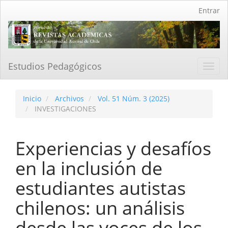
Navegación
Entrar
principal
Contenido
principal
Barra
lateral
Estudios Pedagógicos
Toggl
navig
Inicio
Archivos
Vol. 51 Núm. 3 (2025)
INVESTIGACIONES
Experiencias y desafíos
en la inclusión de
estudiantes autistas
chilenos: un análisis
desde las voces de los