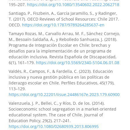
195–207.
https://doi.org/10.1080/13540602.2022.2062718
Santiago, P., Fiszbein, A., García Jaramillo, S., y Radinger,
T. (2017). OECD Reviews of School Resources: Chile 2017.
OECD.
https://doi.org/10.1787/9789264285637-en
Tamayo Rozas, M., Carvallo Arrau, M. F., Sánchez Cornejo,
M., Besoaín-Saldaña, Á., y Rebolledo Sanhueza, J. (2018).
Programa de Integración Escolar en Chile: brechas y
desafíos para la implementación de un programa de
educación inclusiva. Revista Española de Discapacidad,
6(1), 161–179.
https://doi.org/10.5569/2340-5104.06.01.08
Valdés, R., Campos, F., & Fardella, C. (2023). Educación
inclusiva y nueva gestión pública en las políticas de
liderazgo escolar en Chile. Perfiles Educativos, 45(179),
113–129.
https://doi.org/10.22201/iisue.24486167e.2023.179.60900
Valenzuela, J. P., Bellei, C., y Ríos, D. de los. (2014).
Socioeconomic school segregation in a market-oriented
educational system. The case of Chile. Journal of
Education Policy, 29(2), 217–241.
https://doi.org/10.1080/02680939.2013.806995