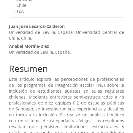
- Chile
- TEA
Contenido
Juan José Lecaros-Calderón
Universidad de Sevilla, España; Universidad Central de
principal
Chile, Chile.
del
Anabel Moriña-Diez
Universidad de Sevilla, España.
artículo
Resumen
Este artículo explora las percepciones de profesionales
de los programas de integración escolar (PIE) sobre la
inclusión de estudiantes autistas en aulas regulares
chilenas. Mediante entrevistas semi-estructuradas a 48
profesionales de diez equipos PIE de escuelas públicas
de Santiago, se investigaron sus experiencias y desafíos
en torno a la inclusión. Se realizó un análisis temático
con un sistema de categorías y códigos. Los resultados
resaltan que persisten limitaciones estructurales y
prácticas, incluyendo escasez de recursos e insuficiente