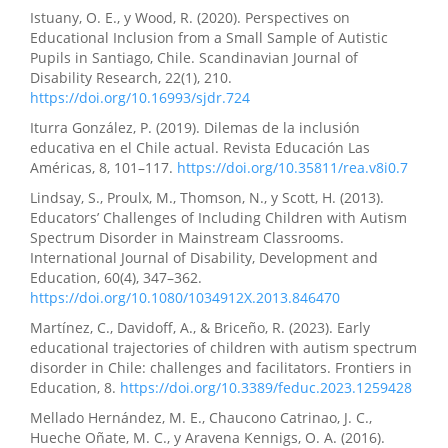
Istuany, O. E., y Wood, R. (2020). Perspectives on
Educational Inclusion from a Small Sample of Autistic
Pupils in Santiago, Chile. Scandinavian Journal of
Disability Research, 22(1), 210.
https://doi.org/10.16993/sjdr.724
Iturra González, P. (2019). Dilemas de la inclusión
educativa en el Chile actual. Revista Educación Las
Américas, 8, 101–117.
https://doi.org/10.35811/rea.v8i0.7
Lindsay, S., Proulx, M., Thomson, N., y Scott, H. (2013).
Educators’ Challenges of Including Children with Autism
Spectrum Disorder in Mainstream Classrooms.
International Journal of Disability, Development and
Education, 60(4), 347–362.
https://doi.org/10.1080/1034912X.2013.846470
Martínez, C., Davidoff, A., & Briceño, R. (2023). Early
educational trajectories of children with autism spectrum
disorder in Chile: challenges and facilitators. Frontiers in
Education, 8.
https://doi.org/10.3389/feduc.2023.1259428
Mellado Hernández, M. E., Chaucono Catrinao, J. C.,
Hueche Oñate, M. C., y Aravena Kennigs, O. A. (2016).