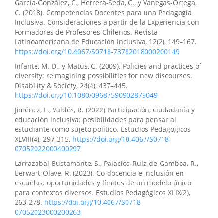
García-González, C., Herrera-Seda, C., y Vanegas-Ortega,
C. (2018). Competencias Docentes para una Pedagogía
Inclusiva. Consideraciones a partir de la Experiencia con
Formadores de Profesores Chilenos. Revista
Latinoamericana de Educación Inclusiva, 12(2), 149–167.
https://doi.org/10.4067/S0718-73782018000200149
Infante, M. D., y Matus, C. (2009). Policies and practices of
diversity: reimagining possibilities for new discourses.
Disability & Society, 24(4), 437–445.
https://doi.org/10.1080/09687590902879049
Jiménez, L., Valdés, R. (2022) Participación, ciudadanía y
educación inclusiva: posibilidades para pensar al
estudiante como sujeto político. Estudios Pedagógicos
XLVIII(4), 297-315.
https://doi.org/10.4067/S0718-
07052022000400297
Larrazabal-Bustamante, S., Palacios-Ruiz-de-Gamboa, R.,
Berwart-Olave, R. (2023). Co-docencia e inclusión en
escuelas: oportunidades y límites de un modelo único
para contextos diversos. Estudios Pedagógicos XLIX(2),
263-278.
https://doi.org/10.4067/S0718-
07052023000200263