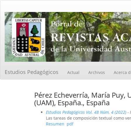
Navegación
principal
Contenido
principal
Barra
lateral
Estudios Pedagógicos
Actual
Archivos
Acerca 
Pérez Echeverría, María Puy,
(UAM), España., España
Estudios Pedagógicos Vol. 48 Núm. 4 (2022)
- 
Las tareas de composición textual como ven
Resumen
pdf