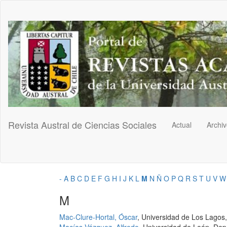
Navegación
principal
Contenido
principal
Barra
lateral
Revista Austral de Ciencias Sociales
Actual
Archi
-
A
B
C
D
E
F
G
H
I
J
K
L
M
N
Ñ
O
P
Q
R
S
T
U
V
W
M
Mac-Clure-Hortal, Óscar
, Universidad de Los Lagos,