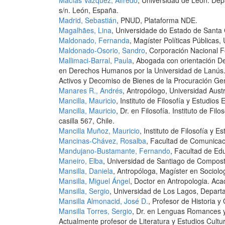
Macías Vázquez, Alfredo
, Universidad de León. De
s/n. León, España.
Madrid, Sebastián
, PNUD, Plataforma NDE.
Magalhães, Lina
, Universidade do Estado de Santa C
Maldonado, Fernanda
, Magíster Políticas Públicas,
Maldonado-Osorio, Sandro
, Corporación Nacional F
Mallimaci-Barral, Paula
, Abogada con orientación D
en Derechos Humanos por la Universidad de Lanús. 
Activos y Decomiso de Bienes de la Procuración Gen
Manares R., Andrés
, Antropólogo, Universidad Austr
Mancilla, Mauricio
, Instituto de Filosofía y Estudios
Mancilla, Mauricio
, Dr. en Filosofía. Instituto de Fi
casilla 567, Chile.
Mancilla Muñoz, Mauricio
, Instituto de Filosofía y 
Mancinas-Chávez, Rosalba
, Facultad de Comunicaci
Mandujano-Bustamante, Fernando
, Facultad de Ed
Maneiro, Elba
, Universidad de Santiago de Compost
Mansilla, Daniela
, Antropóloga, Magíster en Sociolo
Mansilla, Miguel Ángel
, Doctor en Antropologia. Aca
Mansilla, Sergio
, Universidad de Los Lagos, Depart
Mansilla Almonacid, José D.
, Profesor de Historia y
Mansilla Torres, Sergio
, Dr. en Lenguas Romances y 
Actualmente profesor de Literatura y Estudios Cult