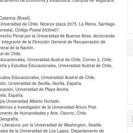
partamento de Economía y Estadística. Campus de Vegazana
atarina (Brasil).
 Universidad de Chile. Nicanor plaza 2075, La Reina, Santiago.
orestal, Código Postal 8330407.
erecho Penal por la Universidad de Buenos Aires, doctoranda
Integrante de la Dirección General de Recuperación de
eral de la Nación.
al de Chile.
 Educacionales, Universidad Austral de Chile, Correo 2, Chile.
losofía y Estudios Educacionales, Universidad Austral de Chile,
Estudios Educacionales, Universidad Austral de Chile.
ón, Universidad de Sevilla, Sevilla, España.
ucación, Universidad de Playa Ancha.
ela, España.
gía Universidad Alberto Hurtado.
démico e investigador de la Universidad Arturo Prat.
amento de Humanidades y Arte. Osorno, Chile.
 Geografía.
Literatura, por la Universidad de Washington, Seattle.
urales de la Universidad de Los Lagos, Departamento de