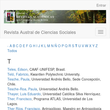
Navegación
Entrar
principal
Contenido
principal
Barra
lateral
Revista Austral de Ciencias Sociales
Toggl
naviga
-
A
B
C
D
E
F
G
H
I
J
K
L
M
N
Ñ
O
P
Q
R
S
T
U
V
W
X
Y
Z
Todos
T
Teles, Edson
, CAAF-UNIFESP, Brasil.
Teló, Fabricio
, Kwantlen Polytechnic University.
Tesche, Paula
, Universidad Andrés Bello, Sede Concepción,
Chile.
Tesche-Roa, Paula
, Universidad Andrés Bello.
Thayer, Luis Eduardo
, Universidad Católica Silva Henríquez.
Ther, Francisco
, Programa ATLAS, Universidad de Los
Lagos.
Ther Ríos, Francisco
, Antropólogo, Maestro en Antropología