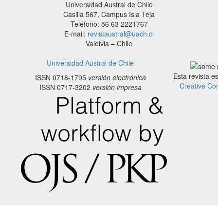
Universidad Austral de Chile
Casilla 567, Campus Isla Teja
Teléfono: 56 63 2221767
E-mail:
revistaustral@uach.cl
Valdivia – Chile
Universidad Austral de Chile
Esta revista e
ISSN 0718-1795
versión electrónica
Creative Co
ISSN 0717-3202
versión impresa