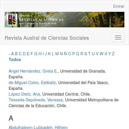
Navegación
Entrar
principal
Contenido
principal
Barra
lateral
Revista Austral de Ciencias Sociales
Toggl
naviga
-
A
B
C
D
E
F
G
H
I
J
K
L
M
N
Ñ
O
P
Q
R
S
T
U
V
W
X
Y
Z
Todos
Angel Hernández, Greta E.
, Universidad de Granada,
España.
de-Miguel-Calvo, Estibaliz
, Universidad del País Vasco,
España.
López-Dietz, Ana
, Universidad Central, Chile.
Tessada-Sepúlveda, Vanessa
, Universidad Metropolitana de
Ciencias de la Educación, Chile.
A
Abdulhaleem-Lubbadeh, Hithem