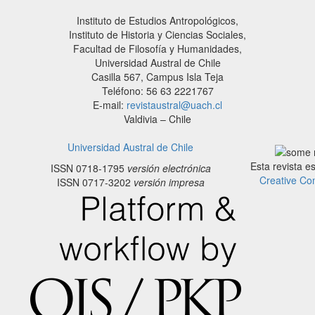
Instituto de Estudios Antropológicos,
Instituto de Historia y Ciencias Sociales,
Facultad de Filosofía y Humanidades,
Universidad Austral de Chile
Casilla 567, Campus Isla Teja
Teléfono: 56 63 2221767
E-mail:
revistaustral@uach.cl
Valdivia – Chile
Universidad Austral de Chile
Esta revista e
ISSN 0718-1795
versión electrónica
Creative Co
ISSN 0717-3202
versión impresa