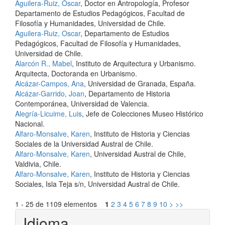
Aguilera-Ruiz, Óscar
, Doctor en Antropología, Profesor
Departamento de Estudios Pedagógicos, Facultad de
Filosofía y Humanidades, Universidad de Chile.
Aguilera-Ruiz, Oscar
, Departamento de Estudios
Pedagógicos, Facultad de Filosofía y Humanidades,
Universidad de Chile.
Alarcón R., Mabel
, Instituto de Arquitectura y Urbanismo.
Arquitecta, Doctoranda en Urbanismo.
Alcázar-Campos, Ana
, Universidad de Granada, España.
Alcázar-Garrido, Joan
, Departamento de Historia
Contemporánea, Universidad de Valencia.
Alegría-Licuime, Luis
, Jefe de Colecciones Museo Histórico
Nacional.
Alfaro-Monsalve, Karen
, Instituto de Historia y Ciencias
Sociales de la Universidad Austral de Chile.
Alfaro-Monsalve, Karen
, Universidad Austral de Chile,
Valdivia, Chile.
Alfaro-Monsalve, Karen
, Instituto de Historia y Ciencias
Sociales, Isla Teja s/n, Universidad Austral de Chile.
1 - 25 de 1109 elementos
1
2
3
4
5
6
7
8
9
10
>
>>
Idioma