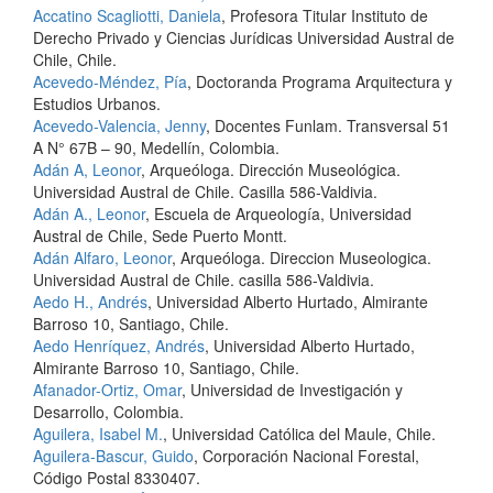
Accatino Scagliotti, Daniela
, Profesora Titular Instituto de
Derecho Privado y Ciencias Jurídicas Universidad Austral de
Chile, Chile.
Acevedo-Méndez, Pía
, Doctoranda Programa Arquitectura y
Estudios Urbanos.
Acevedo-Valencia, Jenny
, Docentes Funlam. Transversal 51
A N° 67B – 90, Medellín, Colombia.
Adán A, Leonor
, Arqueóloga. Dirección Museológica.
Universidad Austral de Chile. Casilla 586-Valdivia.
Adán A., Leonor
, Escuela de Arqueología, Universidad
Austral de Chile, Sede Puerto Montt.
Adán Alfaro, Leonor
, Arqueóloga. Direccion Museologica.
Universidad Austral de Chile. casilla 586-Valdivia.
Aedo H., Andrés
, Universidad Alberto Hurtado, Almirante
Barroso 10, Santiago, Chile.
Aedo Henríquez, Andrés
, Universidad Alberto Hurtado,
Almirante Barroso 10, Santiago, Chile.
Afanador-Ortiz, Omar
, Universidad de Investigación y
Desarrollo, Colombia.
Aguilera, Isabel M.
, Universidad Católica del Maule, Chile.
Aguilera-Bascur, Guido
, Corporación Nacional Forestal,
Código Postal 8330407.