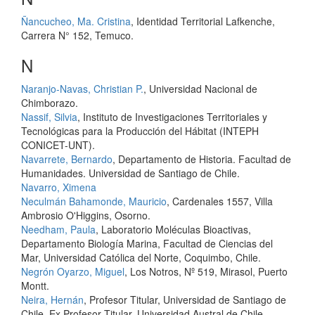
Ñancucheo, Ma. Cristina
, Identidad Territorial Lafkenche,
Carrera N° 152, Temuco.
N
Naranjo-Navas, Christian P.
, Universidad Nacional de
Chimborazo.
Nassif, Silvia
, Instituto de Investigaciones Territoriales y
Tecnológicas para la Producción del Hábitat (INTEPH
CONICET-UNT).
Navarrete, Bernardo
, Departamento de Historia. Facultad de
Humanidades. Universidad de Santiago de Chile.
Navarro, Ximena
Neculmán Bahamonde, Mauricio
, Cardenales 1557, Villa
Ambrosio O'Higgins, Osorno.
Needham, Paula
, Laboratorio Moléculas Bioactivas,
Departamento Biología Marina, Facultad de Ciencias del
Mar, Universidad Católica del Norte, Coquimbo, Chile.
Negrón Oyarzo, Miguel
, Los Notros, Nº 519, Mirasol, Puerto
Montt.
Neira, Hernán
, Profesor Titular, Universidad de Santiago de
Chile. Ex Profesor Titular, Universidad Austral de Chile.