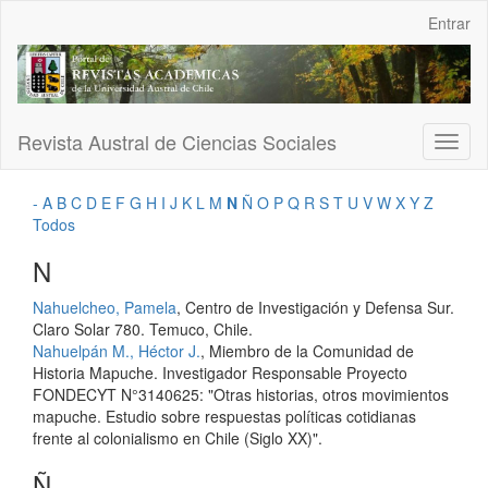
Navegación
Entrar
principal
Contenido
principal
Barra
lateral
Revista Austral de Ciencias Sociales
Toggl
naviga
-
A
B
C
D
E
F
G
H
I
J
K
L
M
N
Ñ
O
P
Q
R
S
T
U
V
W
X
Y
Z
Todos
N
Nahuelcheo, Pamela
, Centro de Investigación y Defensa Sur.
Claro Solar 780. Temuco, Chile.
Nahuelpán M., Héctor J.
, Miembro de la Comunidad de
Historia Mapuche. Investigador Responsable Proyecto
FONDECYT N°3140625: "Otras historias, otros movimientos
mapuche. Estudio sobre respuestas políticas cotidianas
frente al colonialismo en Chile (Siglo XX)".
Ñ