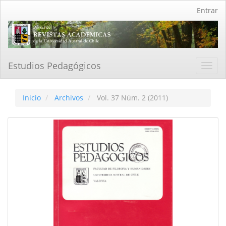
Navegación
Entrar
principal
Contenido
principal
Barra
lateral
Estudios Pedagógicos
Toggl
navig
Inicio
Archivos
Vol. 37 Núm. 2 (2011)